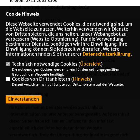
Telefon: 0711 2063 8500
E-Mail: winfried.mack@cdu.landtag-bw.de
Cookie Hinweis
Webmaster: Winfried Mack
Diese Webseite verwendet Cookies, die notwendig sind, um
die Webseite zu nutzen. Weiterhin verwenden wir Dienste
Hinweis zum Urheberrecht:
von Drittanbietern, die uns helfen, unser Webangebot zu
verbessern (Website-Optmierung). Für die Verwendung
bestimmter Dienste, benötigen wir Ihre Einwilligung. Ihre
Bei dem Inhalt meiner Internetseiten handelt es sich um
Einwilligung können Sie jederzeit widerrufen. Weitere
urheberrechtlich geschützte Werke. Ich gestatte die Übernahme
Informationen finden Sie in unserer
Datenschutzerklärung
.
von Texten in Datenbestände, die ausschließlich für den
Technisch notwendige Cookies (
Übersicht
)
privaten Gebrauch eines Nutzers bestimmt sind. Die
Die notwendigen Cookies werden allein für den ordnungsgemäßen
Übernahme und Nutzung der Daten zu anderen Zwecken bedarf
Gebrauch der Webseite benötigt.
Cookies von Drittanbietern (
Hinweis
)
der schriftlichen Zustimmung.
Derzeit verzichten wir auf Scripte von Drittanbietern auf der Webseite.
Hinweis zur Haftung
Einverstanden
Im Rahmen meines Dienstes werden auch Links zu
Internetinhalten anderer Anbieter bereitgestellt. Auf den Inhalt
dieser Seiten habe ich keinen Einfluss; für den Inhalt ist
ausschließlich der Betreiber der anderen Website
verantwortlich. Trotz der Überprüfung der Inhalte im gesetzlich