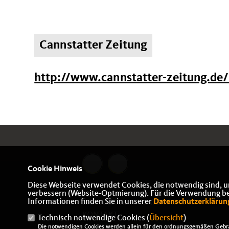
Cannstatter Zeitung
http://www.cannstatter-zeitung.de
Cookie Hinweis
Diese Webseite verwendet Cookies, die notwendig sind, u
verbessern (Website-Optmierung). Für die Verwendung best
Informationen finden Sie in unserer
Datenschutzerklärun
IMPRESSUM
DATENSCHUTZ
KONTAKT
Technisch notwendige Cookies (
Übersicht
)
Die notwendigen Cookies werden allein für den ordnungsgemäßen Gebra