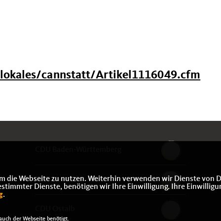
/lokales/cannstatt/Artikel1116049.cfm
CDU Baden-Württemberg
m die Webseite zu nutzen. Weiterhin verwenden wir Dienste von D
CDU Deutschlands
immter Dienste, benötigen wir Ihre Einwilligung. Ihre Einwilligu
g
.
CDU Ostalb
uch der Webseite benötigt.