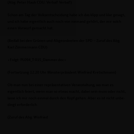
(Abg. Peter Hauk CDU: Verbal! Verbal!)
Schon am Tag der Volksentscheidung habe ich das klipp und klar gesagt,
und ich habe eigentlich auch noch von niemand gehört, der mir solch
einen Vorwurf gemacht hat.
(Beifall bei den Grünen und Abgeordneten der SPD – Zuruf des Abg.
Karl Zimmermann CDU)
<Folgt: PL094_T-015_Dammer.doc>
(Fortsetzung 12:20 Uhr Ministerpräsident Winfried Kretschmann)
Ob man nun bei einer repräsentativen Veranstaltung, wo man es
eigentlich feiert, wenn man so etwas macht, dabei sein muss oder nicht,
lasse ich mir noch einmal durch den Kopf gehen. Aber es ist nicht unbe-
dingt erforderlich.
(Zuruf des Abg. Winfried