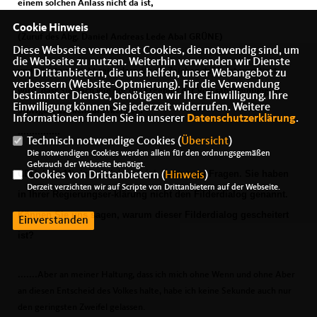
einem solchen Anlass nicht da ist,
Cookie Hinweis
(Zuruf des Abg. Daniel Andreas Lede Abal GRÜNE)
Diese Webseite verwendet Cookies, die notwendig sind, um
die Webseite zu nutzen. Weiterhin verwenden wir Dienste
und könnte es nicht sein, dass das als Zeichen dafür interpretiert
von Drittanbietern, die uns helfen, unser Webangebot zu
verbessern (Website-Optmierung). Für die Verwendung
wird, dass Sie nach wie vor das Ergebnis der Volksabstimmung zu
bestimmter Dienste, benötigen wir Ihre Einwilligung. Ihre
Einwilligung können Sie jederzeit widerrufen. Weitere
Stuttgart 21 nicht anerkennen?
Informationen finden Sie in unserer
Datenschutzerklärung
.
...............
Technisch notwendige Cookies (
Übersicht
)
Die notwendigen Cookies werden allein für den ordnungsgemäßen
Gebrauch der Webseite benötigt.
CDU: Herr Ministerpräsident, ich habe zwei Fragen. Sie haben
Cookies von Drittanbietern (
Hinweis
)
Derzeit verzichten wir auf Scripte von Drittanbietern auf der Webseite.
in Ihrer Regierungser-klärung nicht den Filderdialog genannt.
Können Sie uns sagen, warum dieser Filderdialog gescheitert
Einverstanden
ist?
.......
Aber an meiner Haltung, dass ich mich ohne Wenn und ohne Aber
an diesen Entscheid des Volkes halte, habe ich keine Sekunde auch nur
den geringsten Zweifel gelassen.