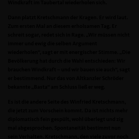
Windkraft im Taubertal wiederholen sich.
Dann platzt Kretschmann der Kragen. Er wird laut.
Zum ersten Mal an diesem erholsamen Tag. Er
schreit sogar, redet sich in Rage. „Wir müssen nicht
immer und ewig die selben Argument
wiederholen“, sagt er mit energischer Stimme. „Die
Bevölkerung hat durch die Wahl entschieden: Wir
brauchen Windkraft – und wir bauen sie auch“, sagt
er bestimmend. Nur das von Altkanzler Schröder
bekannte „Basta“ am Schluss ließ er weg.
Es ist die andere Seite des Winfried Kretschmann,
die jetzt zum Vorschein kommt. Da ist nichts mehr
diplomatisch fein gespült, wohl überlegt und zig
mal abgesprochen. Spontaneität bestimmt nun
sein Verhalten. Kretschmann, den viele zuvor noch