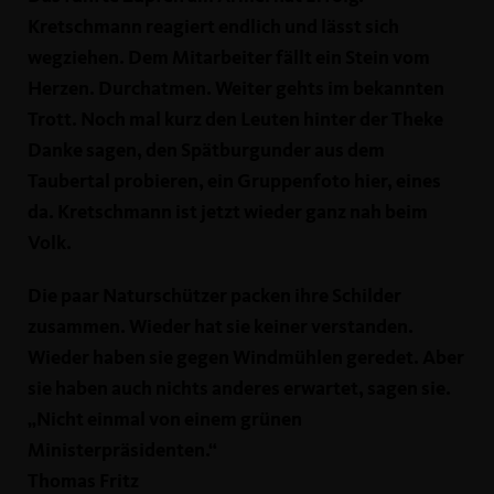
Kretschmann reagiert endlich und lässt sich
wegziehen. Dem Mitarbeiter fällt ein Stein vom
Herzen. Durchatmen. Weiter gehts im bekannten
Trott. Noch mal kurz den Leuten hinter der Theke
Danke sagen, den Spätburgunder aus dem
Taubertal probieren, ein Gruppenfoto hier, eines
da. Kretschmann ist jetzt wieder ganz nah beim
Volk.
Die paar Naturschützer packen ihre Schilder
zusammen. Wieder hat sie keiner verstanden.
Wieder haben sie gegen Windmühlen geredet. Aber
sie haben auch nichts anderes erwartet, sagen sie.
Nicht einmal von einem grünen
Ministerpräsidenten.“
Thomas Fritz