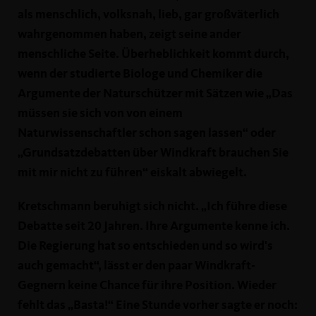
als menschlich, volksnah, lieb, gar großväterlich
wahrgenommen haben, zeigt seine ander
menschliche Seite. Überheblichkeit kommt durch,
wenn der studierte Biologe und Chemiker die
Argumente der Naturschützer mit Sätzen wie „Das
müssen sie sich von von einem
Naturwissenschaftler schon sagen lassen“ oder
Grundsatzdebatten über Windkraft brauchen Sie
mit mir nicht zu führen“ eiskalt abwiegelt.
Kretschmann beruhigt sich nicht. „Ich führe diese
Debatte seit 20 Jahren. Ihre Argumente kenne ich.
Die Regierung hat so entschieden und so wird's
auch gemacht“, lässt er den paar Windkraft-
Gegnern keine Chance für ihre Position. Wieder
fehlt das „Basta!“ Eine Stunde vorher sagte er noch: