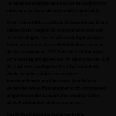
In einer Demokratie kann man keine Machtworte
sprechen.“ Ein Satz, der jetzt nichts mehr zählt.
Ein bisschen hilflos zupft ein Mitarbeiter am Ärmel
seines Chefs. Vergeblich. Kretschmann lässt sich
nicht beruhigen. Noch nicht. Es sind genau diese
Momente des präsidentiellen Unbeherrschtseins,
die bei anwesenden CDU-Politikern Hoffnungen
auf einen Regierungswechsel im Ländle wecken. Bei
der nächsten Landtagswahl wird sich das Blatt
wieder wenden, sind sie nach dieser
Auseinandersetzung überzeugt. Laut äußern
wollen sie ihre Auffassung aber nicht. Stattdessen
umgarnen sie den Landesvater, widersprechen
nicht, Parteipolitik bleibt aus und vor.
Das fünfte Zupfen am Ärmel hat Erfolg.