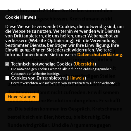
Es ist kurz nach 21 Uhr. Die Diskussion mit den
Cookie Hinweis
Bürgern ist abgeschlossen. Kretschmann wirkt
Diese Webseite verwendet Cookies, die notwendig sind, um
gelöst, bleibt noch ein paar Minuten, diskutiert im
die Webseite zu nutzen. Weiterhin verwenden wir Dienste
kleinen Kreise weiter. Auch mit einem
von Drittanbietern, die uns helfen, unser Webangebot zu
verbessern (Website-Optmierung). Für die Verwendung
Naturschützer, der etwas gegen Windräder im
bestimmter Dienste, benötigen wir Ihre Einwilligung. Ihre
Einwilligung können Sie jederzeit widerrufen. Weitere
Klosterwald bei Creglingen hat. Zuvor schon hat
Informationen finden Sie in unserer
Datenschutzerklärung
.
sich Kretschmann im Bürgerforum ausführlich
Technisch notwendige Cookies (
Übersicht
)
seine Sorgen angehört. Sein Rat vom Rednerpult
Die notwendigen Cookies werden allein für den ordnungsgemäßen
Gebrauch der Webseite benötigt.
aus: „Wenden Sie sich an die zuständigen Stellen
Cookies von Drittanbietern (
Hinweis
)
Derzeit verzichten wir auf Scripte von Drittanbietern auf der Webseite.
und wenn das nichts hilft, schreiben Sie mir.“ Doch
der Mann ist damit nicht zufrieden. Er will seinem
Einverstanden
Landesvater eine Resolution übergeben. Er schafft
es. Die beiden kommen ins Gespräch. Kretschmann
bestellt sich ein Bier, hört zu, bleibt ruhig. Die
Runde wird größer. Und die Argumente gegen