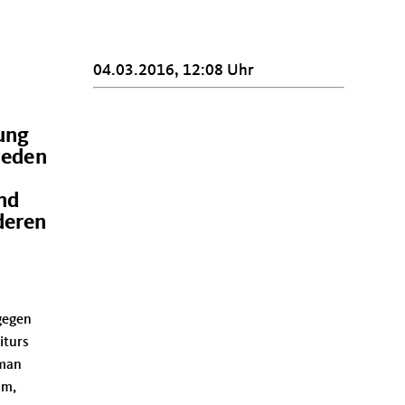
04.03.2016, 12:08 Uhr
rung
ieden
und
deren
ngegen
iturs
 man
um,