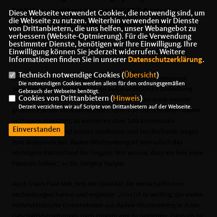
Fraktionsvorsitzenden der FIDESZ-Partei im
Diese Webseite verwendet Cookies, die notwendig sind, um
die Webseite zu nutzen. Weiterhin verwenden wir Dienste
Ungarischen Parlament gratulierte Prof. Dr.
von Drittanbietern, die uns helfen, unser Webangebot zu
verbessern (Website-Optmierung). Für die Verwendung
Reinhart zu seinem neuen Amt und betonte, er
bestimmter Dienste, benötigen wir Ihre Einwilligung. Ihre
freue sich auf die zukünftige Zusammenarbeit.
Einwilligung können Sie jederzeit widerrufen. Weitere
Informationen finden Sie in unserer
Datenschutzerklärung
.
Technisch notwendige Cookies (
Übersicht
)
Kern der Gespräche waren die wirtschaftlichen Beziehungen
Die notwendigen Cookies werden allein für den ordnungsgemäßen
zwischen beiden Ländern, deren außerordentliche Bedeutung
Gebrauch der Webseite benötigt.
Cookies von Drittanbietern (
Hinweis
)
beide Seiten betonten. „Baden-Württemberg ist einer unserer
Derzeit verzichten wir auf Scripte von Drittanbietern auf der Webseite.
größten Partner im Außenhandel, über 400 Unternehmen haben
in Ungarn investiert, es existieren über 140 kommunale
Einverstanden
Partnerschaften und unsere Studenten und Hochschulen tragen
zum Austausch bei. Baden-Württemberg ist vermutlich das
wichtigste Partnerland für Ungarn. Wir wissen, dass wir hier viele
Freunde haben“, so Dr. Gergely Gulyás.
Auch Claus Paal MdL hob die Qualität der wirtschaftlichen
Verbindungen hervor und ergänzte: „Uns ist es wichtig, die vielen
mittelständische Unternehmen aus Baden-Württemberg in ihren
Geschäftsbeziehungen nach Ungarn eng zu begleiten. Deshalb ist