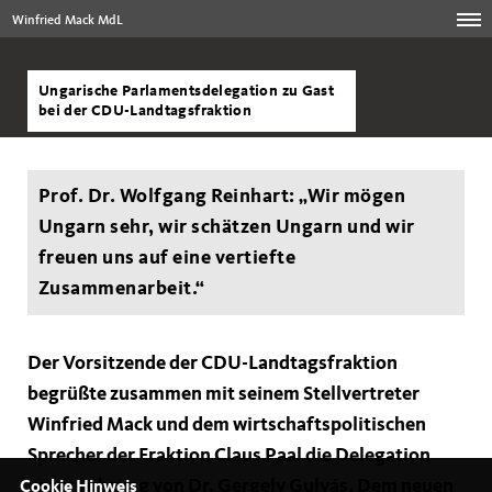
Winfried Mack MdL
Ungarische Parlamentsdelegation zu Gast
bei der CDU-Landtagsfraktion
Prof. Dr. Wolfgang Reinhart: „Wir mögen
Ungarn sehr, wir schätzen Ungarn und wir
freuen uns auf eine vertiefte
Zusammenarbeit.“
Der Vorsitzende der CDU-Landtagsfraktion
begrüßte zusammen mit seinem Stellvertreter
Winfried Mack und dem wirtschaftspolitischen
Sprecher der Fraktion Claus Paal die Delegation
unter Führung von Dr. Gergely Gulyás. Dem neuen
Cookie Hinweis