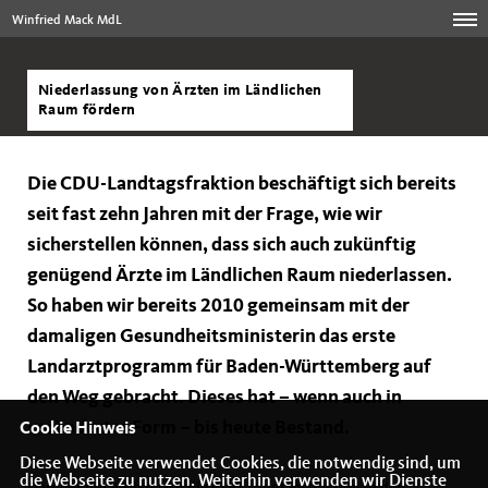
Winfried Mack MdL
Niederlassung von Ärzten im Ländlichen
Raum fördern
Die CDU-Landtagsfraktion beschäftigt sich bereits
seit fast zehn Jahren mit der Frage, wie wir
sicherstellen können, dass sich auch zukünftig
genügend Ärzte im Ländlichen Raum niederlassen.
So haben wir bereits 2010 gemeinsam mit der
damaligen Gesundheitsministerin das erste
Landarztprogramm für Baden-Württemberg auf
den Weg gebracht. Dieses hat – wenn auch in
veränderter Form – bis heute Bestand.
Cookie Hinweis
Diese Webseite verwendet Cookies, die notwendig sind, um
die Webseite zu nutzen. Weiterhin verwenden wir Dienste