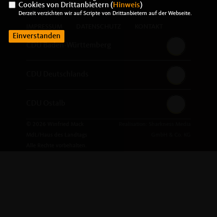
Cookies von Drittanbietern (
Hinweis
)
Derzeit verzichten wir auf Scripte von Drittanbietern auf der Webseite.
IMPRESSUM
DATENSCHUTZ
KONTAKT
Einverstanden
CDU Baden-Württemberg
CDU Deutschlands
CDU Ostalb
© 2026 Winfried Mack
Realisation: Sharkness Media
MdL/Haus des Landtags
GmbH & Co. KG
Alle Rechte vorbehalten.