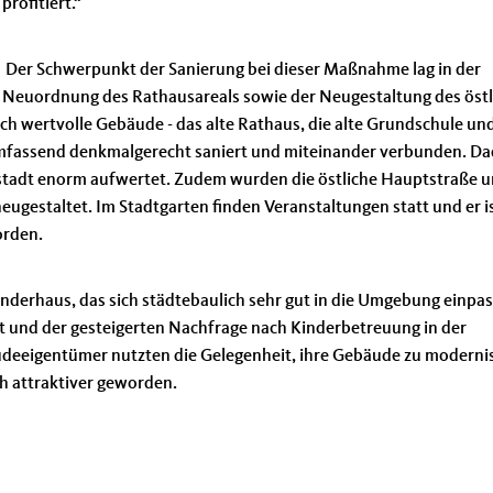
profitiert.“
Der Schwerpunkt der Sanierung bei dieser Maßnahme lag in der
Neuordnung des Rathausareals sowie der Neugestaltung des öst
sch wertvolle Gebäude - das alte Rathaus, die alte Grundschule un
mfassend denkmalgerecht saniert und miteinander verbunden. D
tadt enorm aufwertet. Zudem wurden die östliche Hauptstraße u
ugestaltet. Im Stadtgarten finden Veranstaltungen statt und er i
orden.
inderhaus, das sich städtebaulich sehr gut in die Umgebung einpas
zt und der gesteigerten Nachfrage nach Kinderbetreuung in der
eeigentümer nutzten die Gelegenheit, ihre Gebäude zu modernis
ch attraktiver geworden.