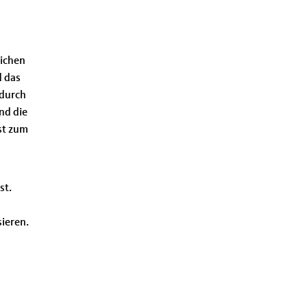
lichen
d das
adurch
nd die
st zum
st.
ieren.