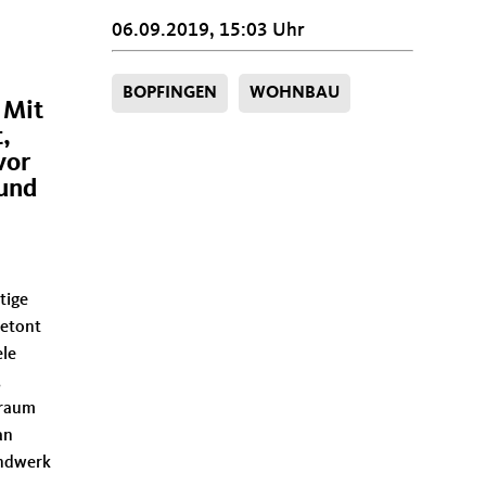
06.09.2019, 15:03 Uhr
BOPFINGEN
WOHNBAU
 Mit
,
vor
 und
tige
betont
ele
,
nraum
an
andwerk