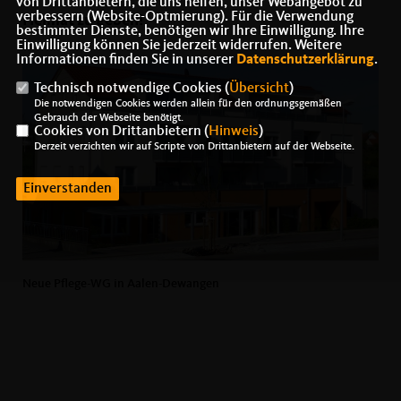
von Drittanbietern, die uns helfen, unser Webangebot zu
verbessern (Website-Optmierung). Für die Verwendung
Heimat zu geben!
bestimmter Dienste, benötigen wir Ihre Einwilligung. Ihre
Einwilligung können Sie jederzeit widerrufen. Weitere
Informationen finden Sie in unserer
Datenschutzerklärung
.
Technisch notwendige Cookies (
Übersicht
)
Die notwendigen Cookies werden allein für den ordnungsgemäßen
Gebrauch der Webseite benötigt.
Cookies von Drittanbietern (
Hinweis
)
Derzeit verzichten wir auf Scripte von Drittanbietern auf der Webseite.
Einverstanden
Neue Pflege-WG in Aalen-Dewangen