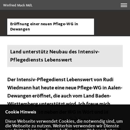
Winfried Mack MdL
Eröffnung einer neuen Pflege-WG in
Dewangen
Land unterstütz Neubau des Intensiv-
Pflegediensts Lebenswert
Der Intensiv-Pflegedienst Lebenswert von Rudi
Wiedmann hat heute eine neue Pflege-WG in Aalen-
Dewangen eröffnet, die auch vom Land Baden-
Württemberg unterstützt wird. Ich freue mich
darüber, dass so neben der WG in Wört und in
Cookie Hinweis
Neunheim eine weitere Möglichkeit besteht,
Diese Webseite verwendet Cookies, die notwendig sind, um
die Webseite zu nutzen. Weiterhin verwenden wir Dienste
Kranke menschenwürdig zu pflegen und ihnen eine