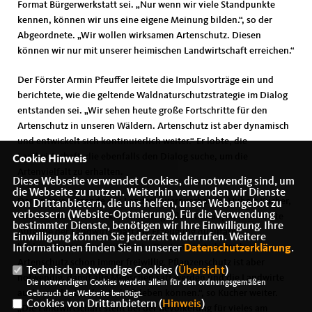
Format Bürgerwerkstatt sei. „Nur wenn wir viele Standpunkte
kennen, können wir uns eine eigene Meinung bilden.“, so der
Abgeordnete. „Wir wollen wirksamen Artenschutz. Diesen
können wir nur mit unserer heimischen Landwirtschaft erreichen.“
Der Förster Armin Pfeuffer leitete die Impulsvorträge ein und
berichtete, wie die geltende Waldnaturschutzstrategie im Dialog
entstanden sei. „Wir sehen heute große Fortschritte für den
Artenschutz in unseren Wäldern. Artenschutz ist aber dynamisch
und entwickelt sich kontinuierlich weiter.“ Er lobte, die
Landwirtschaft, die ebenfalls den Dialog suche, um die
Cookie Hinweis
Artenvielfalt zu erhalten.
Diese Webseite verwendet Cookies, die notwendig sind, um
die Webseite zu nutzen. Weiterhin verwenden wir Dienste
Der Kreisvorsitzende des Landesbauernverbands, Hubert Kucher,
von Drittanbietern, die uns helfen, unser Webangebot zu
verbessern (Website-Optmierung). Für die Verwendung
schloss sich an und erklärte unter großem Beifall, dass die erste
bestimmter Dienste, benötigen wir Ihre Einwilligung. Ihre
Aufgabe der Landwirtschaft die Erzeugung qualitativ
Einwilligung können Sie jederzeit widerrufen. Weitere
hochwertiger Lebensmittel sei. „Die Landwirte betreiben
Informationen finden Sie in unserer
Datenschutzerklärung
.
Artenschutz schon immer freiwillig. Pflanzenschutz ist aber
Technisch notwendige Cookies (
Übersicht
)
notwendig, damit alle Menschen satt werden und die Landwirte
Die notwendigen Cookies werden allein für den ordnungsgemäßen
auch von der Landwirtschaft leben können.“, so Kucher weiter.
Gebrauch der Webseite benötigt.
Cookies von Drittanbietern (
Hinweis
)
Die Landwirtschaft steht bei der Bevölkerung für vieles am