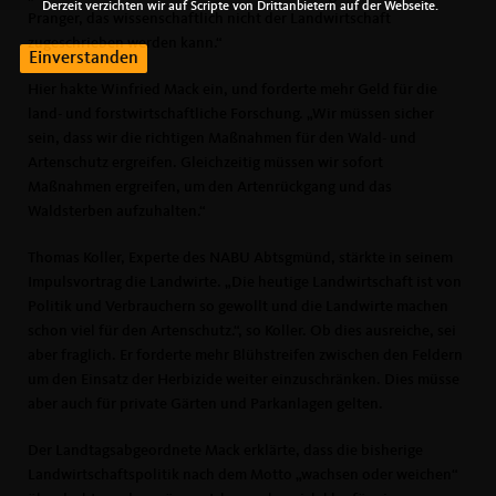
Derzeit verzichten wir auf Scripte von Drittanbietern auf der Webseite.
Pranger, das wissenschaftlich nicht der Landwirtschaft
zugeschrieben werden kann.“
Einverstanden
Hier hakte Winfried Mack ein, und forderte mehr Geld für die
land- und forstwirtschaftliche Forschung. „Wir müssen sicher
sein, dass wir die richtigen Maßnahmen für den Wald- und
Artenschutz ergreifen. Gleichzeitig müssen wir sofort
Maßnahmen ergreifen, um den Artenrückgang und das
Waldsterben aufzuhalten.“
Thomas Koller, Experte des NABU Abtsgmünd, stärkte in seinem
Impulsvortrag die Landwirte. „Die heutige Landwirtschaft ist von
Politik und Verbrauchern so gewollt und die Landwirte machen
schon viel für den Artenschutz.“, so Koller. Ob dies ausreiche, sei
aber fraglich. Er forderte mehr Blühstreifen zwischen den Feldern
um den Einsatz der Herbizide weiter einzuschränken. Dies müsse
aber auch für private Gärten und Parkanlagen gelten.
Der Landtagsabgeordnete Mack erklärte, dass die bisherige
Landwirtschaftspolitik nach dem Motto „wachsen oder weichen“