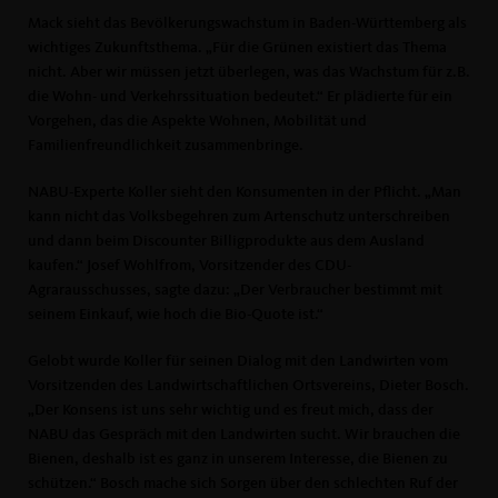
Mack sieht das Bevölkerungswachstum in Baden-Württemberg als
wichtiges Zukunftsthema. „Für die Grünen existiert das Thema
nicht. Aber wir müssen jetzt überlegen, was das Wachstum für z.B.
die Wohn- und Verkehrssituation bedeutet.“ Er plädierte für ein
Vorgehen, das die Aspekte Wohnen, Mobilität und
Familienfreundlichkeit zusammenbringe.
NABU-Experte Koller sieht den Konsumenten in der Pflicht. „Man
kann nicht das Volksbegehren zum Artenschutz unterschreiben
und dann beim Discounter Billigprodukte aus dem Ausland
kaufen.“ Josef Wohlfrom, Vorsitzender des CDU-
Agrarausschusses, sagte dazu: „Der Verbraucher bestimmt mit
seinem Einkauf, wie hoch die Bio-Quote ist.“
Gelobt wurde Koller für seinen Dialog mit den Landwirten vom
Vorsitzenden des Landwirtschaftlichen Ortsvereins, Dieter Bosch.
Der Konsens ist uns sehr wichtig und es freut mich, dass der
NABU das Gespräch mit den Landwirten sucht. Wir brauchen die
Bienen, deshalb ist es ganz in unserem Interesse, die Bienen zu
schützen.“ Bosch mache sich Sorgen über den schlechten Ruf der