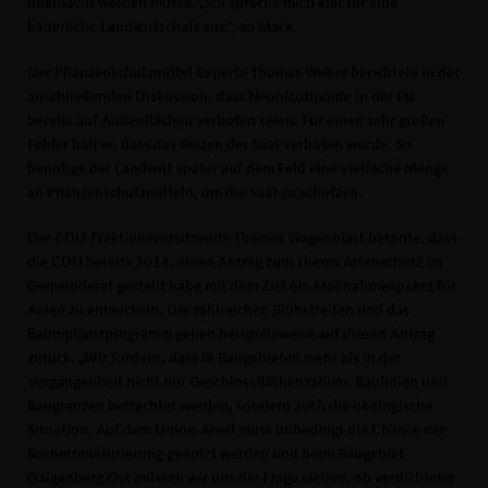
überdacht werden müsse. „Ich spreche mich klar für eine
bäuerliche Landwirtschaft aus.“, so Mack.
Der Pflanzenschutzmittel-Experte Thomas Weber berichtete in der
anschließenden Diskussion, dass Neonicotinoide in der EU
bereits auf Außenflächen verboten seien. Für einen sehr großen
Fehler hält er, dass das Beizen der Saat verboten wurde. So
benötige der Landwirt später auf dem Feld eine vielfache Menge
an Pflanzenschutzmitteln, um die Saat zu schützen.
Der CDU-Fraktionsvorsitzende Thomas Wagenblast betonte, dass
die CDU bereits 2018, einen Antrag zum Thema Artenschutz im
Gemeinderat gestellt habe mit dem Ziel ein Maßnahmenpaket für
Aalen zu entwickeln. Die zahlreichen Blühstreifen und das
Baumpflanzprogramm gehen beispielsweise auf diesen Antrag
zurück. „Wir fordern, dass in Baugebieten mehr als in der
Vergangenheit nicht nur Geschlossflächenzahlen, Baulinien und
Baugrenzen betrachtet werden, sondern auch die ökologische
Situation. Auf dem Union-Areal muss unbedingt die Chance der
Kocherrenaturierung genutzt werden und beim Baugebiet
Galgenberg Ost müssen wir uns die Frage stellen, ob verdichteter