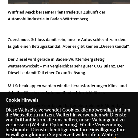
Winfried Mack bei seiner Plenarrede zur Zukunft der
Automobilindustrie in Baden-Württemberg
Zuerst muss Schluss damit sein, unsere Autos schlecht zu reden.
Es gab einen Betrugsskandal. Aber es gibt keinen „Dieselskandal“.
Der Diesel wird gerade in Baden-Württemberg stetig
weiterentwickelt – mit vergleichbar sehr guter CO2 Bilanz. Der
Diesel ist damit Teil einer Zukunftslösung.
Mit Scheuklappen werden wir die Herausforderungen Klima und
Arbeitsplätze in der Automobilindustrie nicht lösen.
Cookie Hinweis
Die einen „setzen Priorität auf batteriebetriebene E-Mobilität“
Diese Webseite verwendet Cookies, die notwendig sind, um
und wollen den Verbrennungsmotor ab 2030 verbieten.
die Webseite zu nutzen. Weiterhin verwenden wir Dienste
von Drittanbietern, die uns helfen, unser Webangebot zu
verbessern (Website-Optmierung). Für die Verwendung
Dabei übersehen sie, dass mit einem solchen Plan auch im Jahr
bestimmter Dienste, benötigen wir Ihre Einwilligung. Ihre
2030 noch mindestens 3/4 der Fahrzeuge mit
Einwilligung können Sie jederzeit widerrufen. Weitere