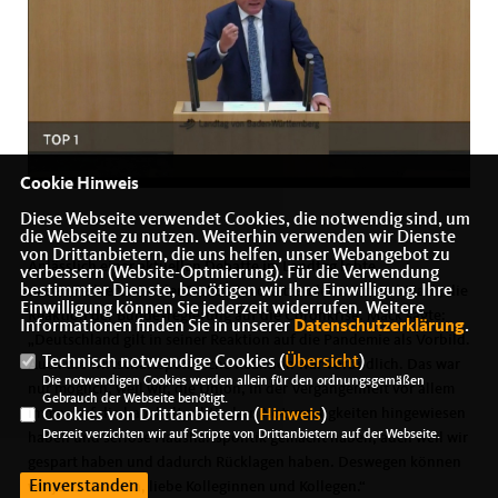
Cookie Hinweis
Diese Webseite verwendet Cookies, die notwendig sind, um
die Webseite zu nutzen. Weiterhin verwenden wir Dienste
von Drittanbietern, die uns helfen, unser Webangebot zu
Anlässlich einer aktuellen Debatte im Landtag lobte
verbessern (Website-Optmierung). Für die Verwendung
bestimmter Dienste, benötigen wir Ihre Einwilligung. Ihre
unser stellvertretender Fraktionsvorsitzender, Winfried Mack, die
Einwilligung können Sie jederzeit widerrufen. Weitere
Reaktion der Bundesregierung auf die Coronkrise. Mack sagte:
Informationen finden Sie in unserer
Datenschutzerklärung
.
Deutschland gilt in seiner Reaktion auf die Pandemie als Vorbild.
Technisch notwendige Cookies (
Übersicht
)
Auch die wirtschaftspolitische Reaktion war vorbildlich. Das war
Die notwendigen Cookies werden allein für den ordnungsgemäßen
nur möglich, weil wir, die Union, in der Vergangenheit vor allem
Gebrauch der Webseite benötigt.
immer auf die haushaltpolitischen Notwendigkeiten hingewiesen
Cookies von Drittanbietern (
Hinweis
)
Derzeit verzichten wir auf Scripte von Drittanbietern auf der Webseite.
haben und seriöse Haushaltspolitik gemacht haben, auch weil wir
gespart haben und dadurch Rücklagen haben. Deswegen können
Einverstanden
wir jetzt handeln, liebe Kolleginnen und Kollegen.“