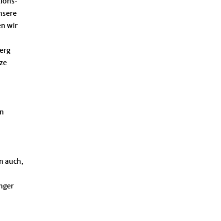
tions-
nsere
n wir
erg
tze
t
en
n auch,
inger