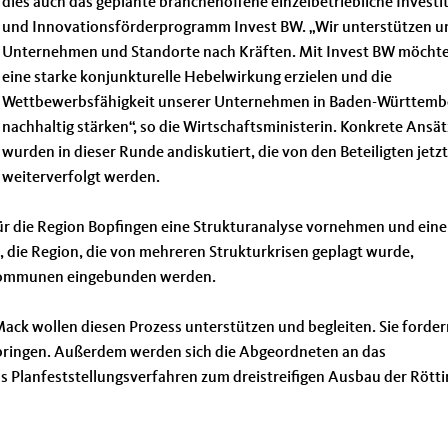
dies auch das geplante branchenoffene einzelbetriebliche Investi
und Innovationsförderprogramm Invest BW. „Wir unterstützen u
Unternehmen und Standorte nach Kräften. Mit Invest BW möchte
eine starke konjunkturelle Hebelwirkung erzielen und die
Wettbewerbsfähigkeit unserer Unternehmen in Baden-Württemb
nachhaltig stärken“, so die Wirtschaftsministerin. Konkrete Ansä
wurden in dieser Runde andiskutiert, die von den Beteiligten jetz
weiterverfolgt werden.
für die Region Bopfingen eine Strukturanalyse vornehmen und ein
 die Region, die von mehreren Strukturkrisen geplagt wurde,
arkommunen eingebunden werden.
ck wollen diesen Prozess unterstützen und begleiten. Sie forder
ubringen. Außerdem werden sich die Abgeordneten an das
s Planfeststellungsverfahren zum dreistreifigen Ausbau der Rött