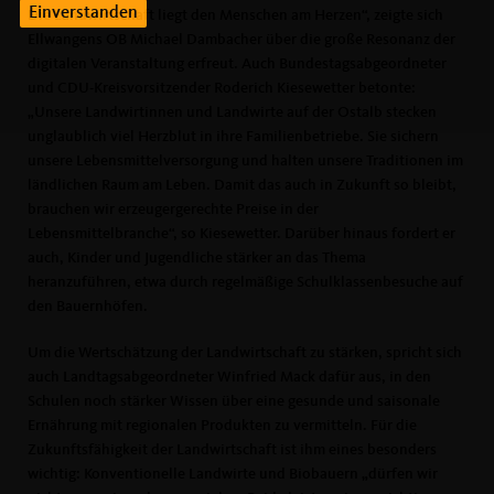
Einverstanden
Die Landwirtschaft liegt den Menschen am Herzen“, zeigte sich
Ellwangens OB Michael Dambacher über die große Resonanz der
digitalen Veranstaltung erfreut. Auch Bundestagsabgeordneter
und CDU-Kreisvorsitzender Roderich Kiesewetter betonte:
Unsere Landwirtinnen und Landwirte auf der Ostalb stecken
unglaublich viel Herzblut in ihre Familienbetriebe. Sie sichern
unsere Lebensmittelversorgung und halten unsere Traditionen im
ländlichen Raum am Leben. Damit das auch in Zukunft so bleibt,
brauchen wir erzeugergerechte Preise in der
Lebensmittelbranche“, so Kiesewetter. Darüber hinaus fordert er
auch, Kinder und Jugendliche stärker an das Thema
heranzuführen, etwa durch regelmäßige Schulklassenbesuche auf
den Bauernhöfen.
Um die Wertschätzung der Landwirtschaft zu stärken, spricht sich
auch Landtagsabgeordneter Winfried Mack dafür aus, in den
Schulen noch stärker Wissen über eine gesunde und saisonale
Ernährung mit regionalen Produkten zu vermitteln. Für die
Zukunftsfähigkeit der Landwirtschaft ist ihm eines besonders
wichtig: Konventionelle Landwirte und Biobauern „dürfen wir