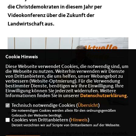
die Christdemokraten in diesem Jahr per
Videokonferenz über die Zukunft der
Landwirtschaft aus.
Cookie Hinweis
Diese Webseite verwendet Cookies, die notwendig sind, um
die Webseite zu nutzen. Weiterhin verwenden wir Dienste
von Drittanbietern, die uns helfen, unser Webangebot zu
verbessern (Website-Optmierung). Für die Verwendung
bestimmter Dienste, benötigen wir Ihre Einwilligung. Ihre
Einwilligung können Sie jederzeit widerrufen. Weitere
Informationen finden Sie in unserer
Datenschutzerklärung
.
Technisch notwendige Cookies (
Übersicht
)
Die notwendigen Cookies werden allein für den ordnungsgemäßen
Winfried Mack im Gespräch mit Hubert Kucher
Gebrauch der Webseite benötigt.
Cookies von Drittanbietern (
Hinweis
)
Derzeit verzichten wir auf Scripte von Drittanbietern auf der Webseite.
Hundert Teilnehmer in diesem digitalen Format machen deutlich: