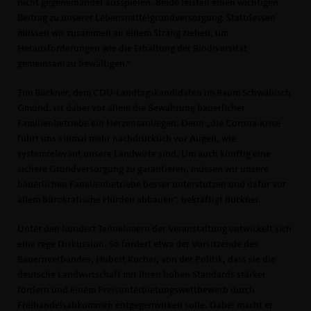
nicht gegeneinander ausspielen. Beide leisten einen wichtigen
Beitrag zu unserer Lebensmittelgrundversorgung. Stattdessen
müssen wir zusammen an einem Strang ziehen, um
Herausforderungen wie die Erhaltung der Biodiversität
gemeinsam zu bewältigen.“
Tim Bückner, dem CDU-Landtagskandidaten im Raum Schwäbisch
Gmünd, ist dabei vor allem die Bewahrung bäuerlicher
Familienbetriebe ein Herzensanliegen. Denn „die Corona-Krise
führt uns einmal mehr nachdrücklich vor Augen, wie
systemrelevant unsere Landwirte sind. Um auch künftig eine
sichere Grundversorgung zu garantieren, müssen wir unsere
bäuerlichen Familienbetriebe besser unterstützen und dafür vor
allem bürokratische Hürden abbauen“, bekräftigt Bückner.
Unter den hundert Teilnehmern der Veranstaltung entwickelt sich
eine rege Diskussion. So fordert etwa der Vorsitzende des
Bauernverbandes, Hubert Kucher, von der Politik, dass sie die
deutsche Landwirtschaft mit ihren hohen Standards stärker
fördern und einem Preisunterbietungswettbewerb durch
Freihandelsabkommen entgegenwirken solle. Dabei macht er