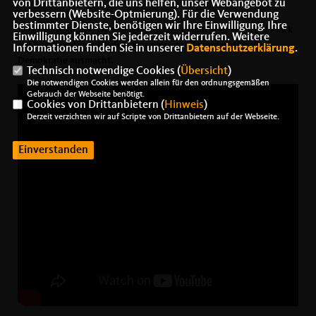
von Drittanbietern, die uns helfen, unser Webangebot zu
verbessern (Website-Optmierung). Für die Verwendung
bestimmter Dienste, benötigen wir Ihre Einwilligung. Ihre
In seiner digitalen „Aktuellen Stunde“ diskutierte Winfried Mack
Einwilligung können Sie jederzeit widerrufen. Weitere
mit hochkarätigen Gästen, was eine stabile und wehrhafte
Informationen finden Sie in unserer
Datenschutzerklärung
.
Demokratie ausmacht.
Technisch notwendige Cookies (
Übersicht
)
Die notwendigen Cookies werden allein für den ordnungsgemäßen
Gebrauch der Webseite benötigt.
Cookies von Drittanbietern (
Hinweis
)
Derzeit verzichten wir auf Scripte von Drittanbietern auf der Webseite.
Einverstanden