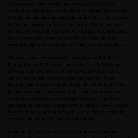
und Gesetzen. Hierfür fehle vielen Menschen schlicht das
Verständnis. „Sie fühlen sich abgekoppelt, nehmen den Staat als
unfähig und dann als ungerecht wahr, und stellen schlussendlich
das System insgesamt in Frage.“ Knill warnte: Die Demokratie
dürfe nicht am eigenen Ast sägen. Auch Leitgöb erinnerte daran,
dass der Staat das Zusammenleben der Menschen gut und
vernünftig regeln solle, und zwar in Demut vor dem Grundgesetz.
Hier anzusetzen, sei eine wichtige Aufgabe der politischen
Bildung, betonte Knill: „Hierzu müsste das Fach Politik einen
ebenso großen Stellenwert bekommen wie die Mathematik“.
Sabine Kurtz sprach in diesem Zusammenhang das Thema
Emotionen an. Auch Knill appellierte an die etablierten Parteien,
die Bedeutung eines markanten Profils nicht zu unterschätzen:
Sie sollten sich stärker auf die Frage fixieren, was ihre Partei
kennzeichnet“. Und auch Leitgöb machte deutlich, wie wichtig es
für die Politik ist, Haltung zu zeigen: „Es braucht Menschen mit
Gewissen, mit Grundsätzen und mit Tugenden“.
Auch über die Frage, ob es richtig war, Trumps Accounts auf