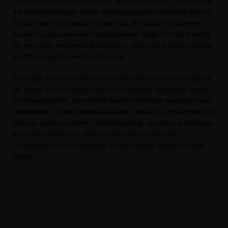
Twitter und Facebook zu sperren, wurde diskutiert. „Seitdem sind
die Falschmeldungen rapide zurückgegangen“ berichtete Marcus
Schuler über die Situation in den USA. Dr. Sarah Schmid wies
darauf hin, dass eine der entscheidenden Fragen für die Zukunft
sei, wer diese Netzwerke kontrolliere, sodass auch strafrechtliche
Schritte eingeleitet werden könnten.
Zur Frage, ob eine Situation wie in Amerika auch bei uns möglich
sei, waren die Teilnehmer eher zurückhaltend. Allerdings wurde
vor allem deutlich, dass Politik bereits viel früher ansetzen muss.
Momentan – in der Corona-Situation – heißt das, erst einmal die
Jobs der Leute zu sichern“, erläuterte Mack. Er habe viel Vertrauen
in unsere Demokratie: „Der viel gescholtene föderale
Flickenteppich ist im Gegenteil ein gesichertes demokratisches
System.“