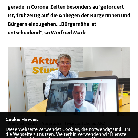
gerade in Corona-Zeiten besonders aufgefordert
ist, frühzeitig auf die Anliegen der Bürgerinnen und
Bürgern einzugehen. „Bürgernähe ist
entscheidend“, so Winfried Mack.
Cookie Hinweis
Winfried Mack im Gespräch mit Marcus Schuler, ARD-
Diese Webseite verwendet Cookies, die notwendig sind, um
Korrespondent im Sillicon Valley
die Webseite zu nutzen. Weiterhin verwenden wir Dienste