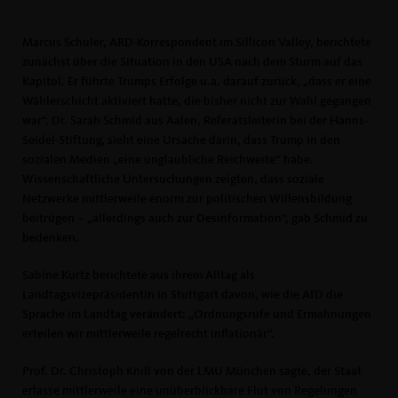
Marcus Schuler, ARD-Korrespondent im Sillicon Valley, berichtete
zunächst über die Situation in den USA nach dem Sturm auf das
Kapitol. Er führte Trumps Erfolge u.a. darauf zurück, „dass er eine
Wählerschicht aktiviert hatte, die bisher nicht zur Wahl gegangen
war“. Dr. Sarah Schmid aus Aalen, Referatsleiterin bei der Hanns-
Seidel-Stiftung, sieht eine Ursache darin, dass Trump in den
sozialen Medien „eine unglaubliche Reichweite“ habe.
Wissenschaftliche Untersuchungen zeigten, dass soziale
Netzwerke mittlerweile enorm zur politischen Willensbildung
beitrügen – „allerdings auch zur Desinformation“, gab Schmid zu
bedenken.
Sabine Kurtz berichtete aus ihrem Alltag als
Landtagsvizepräsidentin in Stuttgart davon, wie die AfD die
Sprache im Landtag verändert: „Ordnungsrufe und Ermahnungen
erteilen wir mittlerweile regelrecht inflationär“.
Prof. Dr. Christoph Knill von der LMU München sagte, der Staat
erlasse mittlerweile eine unüberblickbare Flut von Regelungen