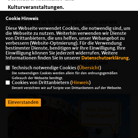
Kulturveranstaltungen.
Cookie Hinweis
Aber wie geht es in diesem Jahr weiter und wie
Diese Webseite verwendet Cookies, die notwendig sind, um
stellt sich Bopfingen für die nächsten Jahre auf?
die Webseite zu nutzen. Weiterhin verwenden wir Dienste
von Drittanbietern, die uns helfen, unser Webangebot zu
verbessern (Website-Optmierung). Für die Verwendung
Darüber spricht der Landtagsabgeordnete
bestimmter Dienste, benötigen wir Ihre Einwilligung. Ihre
Einwilligung können Sie jederzeit widerrufen. Weitere
Winfried Mack am 29.1. um 20 Uhr mit
Informationen finden Sie in unserer
Datenschutzerklärung
.
Bürgermeister Dr. Gunter Bühler und dem
Technisch notwendige Cookies (
Übersicht
)
Vorsitzenden der Schüler-Union Ipf-Härtsfeld,
Die notwendigen Cookies werden allein für den ordnungsgemäßen
Gebrauch der Webseite benötigt.
Nico Gasch.
Cookies von Drittanbietern (
Hinweis
)
Derzeit verzichten wir auf Scripte von Drittanbietern auf der Webseite.
Einverstanden