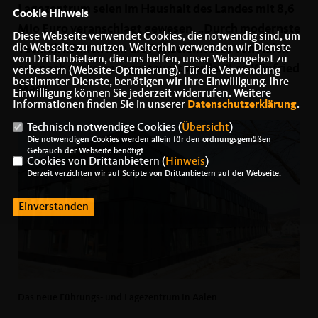
Lagezentrum seien im Haushalt des Landes mit 8,6
Cookie Hinweis
Mio Euro veranschlagt gewesen. „Durch modernste
Diese Webseite verwendet Cookies, die notwendig sind, um
Technik können nun die Polizeieinsätze von Aalen
die Webseite zu nutzen. Weiterhin verwenden wir Dienste
von Drittanbietern, die uns helfen, unser Webangebot zu
aus noch wirksamer gesteuert werden“, so Winfried
verbessern (Website-Optmierung). Für die Verwendung
bestimmter Dienste, benötigen wir Ihre Einwilligung. Ihre
Mack.
Einwilligung können Sie jederzeit widerrufen. Weitere
Informationen finden Sie in unserer
Datenschutzerklärung
.
Technisch notwendige Cookies (
Übersicht
)
Die notwendigen Cookies werden allein für den ordnungsgemäßen
Gebrauch der Webseite benötigt.
Cookies von Drittanbietern (
Hinweis
)
Derzeit verzichten wir auf Scripte von Drittanbietern auf der Webseite.
Einverstanden
Das neue Führungs- und Lagezentrum in Aalen