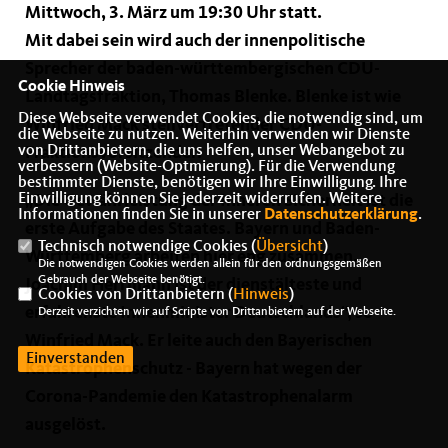
Mittwoch, 3. März um 19:30 Uhr statt.
Mit dabei sein wird auch der innenpolitische
Sprecher der baden-württembergischen CDU-
Cookie Hinweis
Landtagsfraktion, Thomas Blenke. Blenke ist wie
Diese Webseite verwendet Cookies, die notwendig sind, um
Winfried Mack stellvertretender CDU-
die Webseite zu nutzen. Weiterhin verwenden wir Dienste
von Drittanbietern, die uns helfen, unser Webangebot zu
Fraktionsvorsitzender.
verbessern (Website-Optmierung). Für die Verwendung
bestimmter Dienste, benötigen wir Ihre Einwilligung. Ihre
Einwilligung können Sie jederzeit widerrufen. Weitere
Die Gewährleistung der Inneren Sicherheit ist die
Informationen finden Sie in unserer
Datenschutzerklärung
.
erste Aufgabe des Staates. Bayern und Baden-
Technisch notwendige Cookies (
Übersicht
)
Württemberg arbeiten hier eng zusammen.
Die notwendigen Cookies werden allein für den ordnungsgemäßen
Gebrauch der Webseite benötigt.
Joachim Herrmann ist der dienstälteste und
Cookies von Drittanbietern (
Hinweis
)
erfahrenste Innenminister Deutschlands“, so
Derzeit verzichten wir auf Scripte von Drittanbietern auf der Webseite.
Winfried Mack. Er leite auch den Bayerischen
Einverstanden
Katastrophenschutz - Bayern hat wegen der
Corona-Pandemie den Katastrophenalarm
ausgelöst.