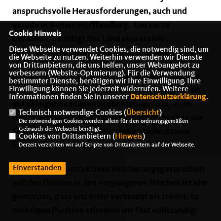
anspruchsvolle Herausforderungen, auch und
gerade in Baden-Württemberg. Um sie zu
Cookie Hinweis
bestehen, benötigt das Land eine stabile,
Diese Webseite verwendet Cookies, die notwendig sind, um
vertrauensvoll zusammenarbeitende Regierung.
die Webseite zu nutzen. Weiterhin verwenden wir Dienste
von Drittanbietern, die uns helfen, unser Webangebot zu
verbessern (Website-Optmierung). Für die Verwendung
Das allein reicht selbstverständlich nicht aus. Die
bestimmter Dienste, benötigen wir Ihre Einwilligung. Ihre
Einwilligung können Sie jederzeit widerrufen. Weitere
Bürger erwarten plausible, innovative Antworten
Informationen finden Sie in unserer
Datenschutzerklärung
.
auf drängende Fragen in der Klimapolitik, in der
Technisch notwendige Cookies (
Übersicht
)
Bildung oder in der Wirtschaftspolitik. Auch in der
Die notwendigen Cookies werden allein für den ordnungsgemäßen
Gebrauch der Webseite benötigt.
Sozial- und Familienpolitik stehen bedeutsame
Cookies von Drittanbietern (
Hinweis
)
Entscheidungen an.
Derzeit verzichten wir auf Scripte von Drittanbietern auf der Webseite.
Einverstanden
In den sehr konstruktiven Sondierungsgesprächen
mit den Grünen in den vergangenen Wochen ist klar
geworden, dass uns mehr verbindet als trennt. In
wichtigen Punkten stimmen wir fast vollständig