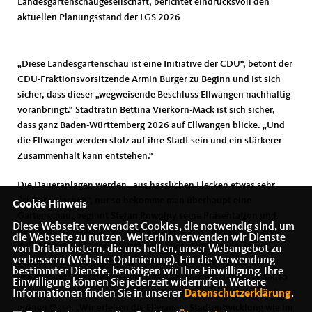
Landesgartenschaugesellschaft, berichtet eindrucksvoll den
aktuellen Planungsstand der LGS 2026
Diese Landesgartenschau ist eine Initiative der CDU“, betont der
CDU-Fraktionsvorsitzende Armin Burger zu Beginn und ist sich
sicher, dass dieser „wegweisende Beschluss Ellwangen nachhaltig
voranbringt.“ Stadträtin Bettina Vierkorn-Mack ist sich sicher,
dass ganz Baden-Württemberg 2026 auf Ellwangen blicke. „Und
die Ellwanger werden stolz auf ihre Stadt sein und ein stärkerer
Zusammenhalt kann entstehen.“
Die Daueranlagen werden „aus hässlichen Flecken etwas sehr
Schönes machen“, nur so bekomme man überhaupt eine
Cookie Hinweis
Gartenschau, beginnt Stefan Powolny seine Präsentation und
Diese Webseite verwendet Cookies, die notwendig sind, um
dass sich in den nächsten vier Jahre sehr viel bewegt, wird allen
die Webseite zu nutzen. Weiterhin verwenden wir Dienste
Zuhörern schnell klar. Bewegt wird aber nicht nur viel Erde,
von Drittanbietern, die uns helfen, unser Webangebot zu
verbessern (Website-Optmierung). Für die Verwendung
sondern auch die Jagst bekommt ein neues Flussbett. Ein
bestimmter Dienste, benötigen wir Ihre Einwilligung. Ihre
Stadtstrand, der Brücken- und der Auenpark entstehen, genauso
Einwilligung können Sie jederzeit widerrufen. Weitere
wie ein stadtnaher Campingplatz; der Schiesswasen wird zu einer
Informationen finden Sie in unserer
Datenschutzerklärung
.
grünen Oase. „Wir erleben die Ellwanger Stadtentwicklung wie im