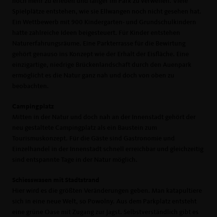
noch mehr zu erleben und länger im Park zu verweilen. Viele
Spielplätze entstehen, wie sie Ellwangen noch nicht gesehen hat.
Ein Wettbewerb mit 900 Kindergarten- und Grundschulkindern
hatte zahlreiche Ideen beigesteuert. Für Kinder entstehen
Naturerfahrungsräume. Eine Parkterrasse für die Bewirtung
gehört genauso ins Konzept wie der Erhalt der Eisfläche. Eine
einzigartige, niedrige Brückenlandschaft durch den Auenpark
ermöglicht es die Natur ganz nah und doch von oben zu
beobachten.
Campingplatz
Mitten in der Natur und doch nah an der Innenstadt gehört der
neu gestaltete Campingplatz als ein Baustein zum
Tourismuskonzept. Für die Gäste sind Gastronomie und
Einzelhandel in der Innenstadt schnell erreichbar und gleichzeitig
sind entspannte Tage in der Natur möglich.
Schiesswasen mit Stadtstrand
Hier wird es die größten Veränderungen geben. Man katapultiere
sich in eine neue Welt, so Powolny. Aus dem Parkplatz entsteht
eine grüne Oase mit Zugang zur Jagst. Selbstverständlich gibt es