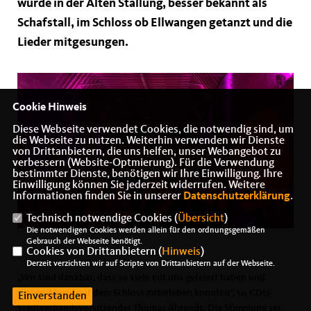
wurde in der Alten Stallung, besser bekannt als
Schafstall, im Schloss ob Ellwangen getanzt und die
Lieder mitgesungen.
Cookie Hinweis
Diese Webseite verwendet Cookies, die notwendig sind, um
die Webseite zu nutzen. Weiterhin verwenden wir Dienste
von Drittanbietern, die uns helfen, unser Webangebot zu
verbessern (Website-Optmierung). Für die Verwendung
bestimmter Dienste, benötigen wir Ihre Einwilligung. Ihre
Einwilligung können Sie jederzeit widerrufen. Weitere
Informationen finden Sie in unserer
Datenschutzerklärung
.
Technisch notwendige Cookies (
Übersicht
)
Die notwendigen Cookies werden allein für den ordnungsgemäßen
Gebrauch der Webseite benötigt.
Cookies von Drittanbietern (
Hinweis
)
Derzeit verzichten wir auf Scripte von Drittanbietern auf der Webseite.
Wir sind dankbar, dass so viele mit uns gefeiert haben und
diesen Abend auf dem Schloss miterleben konnten“, so CDU-
Einverstanden
Stadtverbandsvorsitzender Thomas Ahrendt. Die Stimmung sei