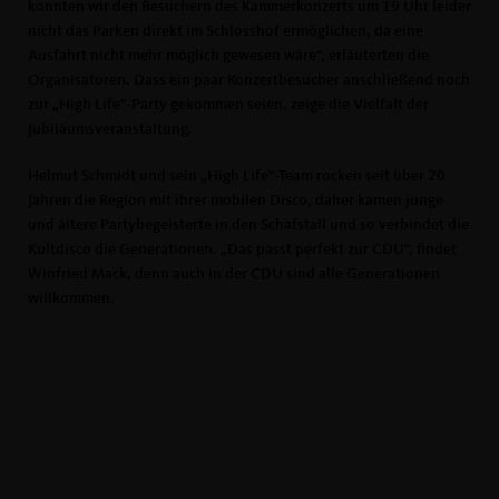
konnten wir den Besuchern des Kammerkonzerts um 19 Uhr leider
nicht das Parken direkt im Schlosshof ermöglichen, da eine
Ausfahrt nicht mehr möglich gewesen wäre“, erläuterten die
Organisatoren. Dass ein paar Konzertbesucher anschließend noch
zur „High Life“-Party gekommen seien, zeige die Vielfalt der
Jubiläumsveranstaltung.
Helmut Schmidt und sein „High Life“-Team rocken seit über 20
Jahren die Region mit ihrer mobilen Disco, daher kamen junge
und ältere Partybegeisterte in den Schafstall und so verbindet die
Kultdisco die Generationen. „Das passt perfekt zur CDU“, findet
Winfried Mack, denn auch in der CDU sind alle Generationen
willkommen.