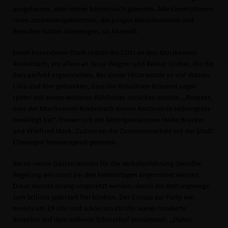
ausgelassen, aber immer harmonisch gewesen. Alle Generationen
seien zusammengekommen, die jungen Besucherinnen und
Besucher hätten überwogen, so Ahrendt.
Einen besonderen Dank richtet die CDU an den Musikverein
Rindelbach, vor allem an Tanja Wagner und Reiner Gruber, die die
Bars perfekt organisierten. Bei dieser Hitze wurde so viel Wasser,
Cola und Bier getrunken, dass die Rotochsen Brauerei sogar
später mit einem weiteren Kühllaster anrücken musste. „Respekt,
dass der Musikverein Rindelbach diesen Ansturm so reibungslos
bewältigt hat“, freuen sich die Mitorganisatoren Heike Brucker
und Winfried Mack. Zudem sei die Zusammenarbeit mit der Stadt
Ellwangen hervorragend gewesen.
Bei so vielen Gästen musste für die Verkehrsführung dieselbe
Regelung wie sonst bei den Heimattagen angeordnet werden.
Diese musste streng umgesetzt werden, damit die Rettungswege
zum Schloss jederzeit frei blieben. Der Einlass zur Party war
bereits um 19 Uhr und schon um 20 Uhr waren hunderte
Besucher auf dem äußeren Schlosshof versammelt. „Daher