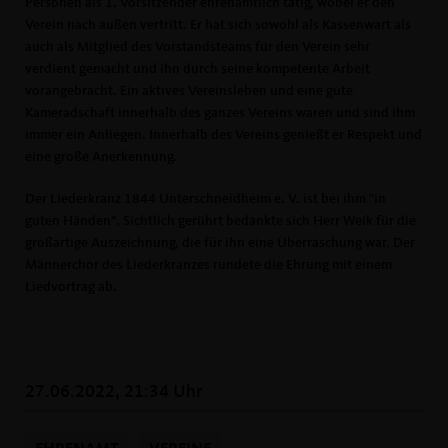
Personen als 1. Vorsitzender ehrenamtlich tätig, wobei er den
Verein nach außen vertritt. Er hat sich sowohl als Kassenwart als
auch als Mitglied des Vorstandsteams für den Verein sehr
verdient gemacht und ihn durch seine kompetente Arbeit
vorangebracht. Ein aktives Vereinsleben und eine gute
Kameradschaft innerhalb des ganzes Vereins waren und sind ihm
immer ein Anliegen. Innerhalb des Vereins genießt er Respekt und
eine große Anerkennung.
Der Liederkranz 1844 Unterschneidheim e. V. ist bei ihm "in
guten Händen". Sichtlich gerührt bedankte sich Herr Weik für die
großartige Auszeichnung, die für ihn eine Überraschung war. Der
Männerchor des Liederkranzes rundete die Ehrung mit einem
Liedvortrag ab.
27.06.2022, 21:34 Uhr