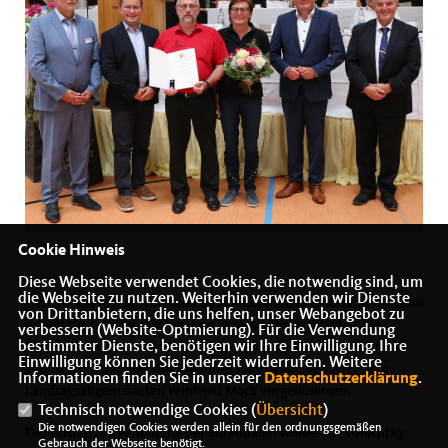
Cookie Hinweis
Diese Webseite verwendet Cookies, die notwendig sind, um
die Webseite zu nutzen. Weiterhin verwenden wir Dienste
Herr Thomas Weik, Vorstand des Liederkranzes Unterschneidheim
von Drittanbietern, die uns helfen, unser Webangebot zu
erhielt für seine herausragende ehrenamtliche Tätigkeit die
verbessern (Website-Optmierung). Für die Verwendung
bestimmter Dienste, benötigen wir Ihre Einwilligung. Ihre
Ehrennadel des Landes Baden-Württemberg. Die Ehrung wurde
Einwilligung können Sie jederzeit widerrufen. Weitere
von Herrn Bürgermeister Johannes Joas zusammen mit Herrn
Informationen finden Sie in unserer
Datenschutzerklärung
.
Landtagsabgeordneten Winfried Mack vorgenommen.
Technisch notwendige Cookies (
Übersicht
)
Die notwendigen Cookies werden allein für den ordnungsgemäßen
Der Antrag zur Verleihung der Ehrennadel wurde auf Vorschlag
Gebrauch der Webseite benötigt.