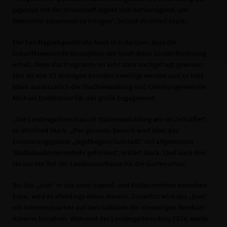
Jagstaue mit der Innenstadt eignet sich hervorragend, um
Menschen zusammen zu bringen“, betont Winfried Mack.
Der Landtagsabgeordnete freut sich darüber, dass die
zukunftsweisende Konzeption der Stadt diese Sonderförderung
erhält, denn das Programm sei sehr stark nachgefragt gewesen.
Nur 40 von 95 Anträgen konnten bewilligt werden und so lobt
Mack ausdrücklich die Stadtverwaltung und Oberbürgermeister
Michael Dambacher für das große Engagement.
Die Landesgartenschau ist Stadtentwicklung wie im Zeitraffer“,
so Winfried Mack. „Der gesamte Bereich wird über das
Erneuerungsgebiet „Jagstbogen/Südstadt“ mit allgemeinen
Städtebaufördermitteln gefördert“, erklärt Mack. Und auch dies
sei nur ein Teil der Landeszuschüsse für die Gartenschau.
Bis das „Juze“ in das neue Jugend- und Kulturzentrum einziehen
kann, wird es allerdings etwas dauern. Zunächst wird das „Juze“
ein Interimsquartier auf dem Gelände der ehemaligen Reinhart-
Kaserne beziehen. Während der Landesgartenschau 2026 werde