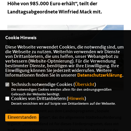
Höhe von 985.000 Euro erhält“, teilt der
Landtagsabgeordnete Winfried Mack mit.
Cookie Hinweis
Diese Webseite verwendet Cookies, die notwendig sind, um
die Webseite zu nutzen. Weiterhin verwenden wir Dienste
von Drittanbietern, die uns helfen, unser Webangebot zu
verbessern (Website-Optmierung). Für die Verwendung
bestimmter Dienste, benötigen wir Ihre Einwilligung. Ihre
Einwilligung können Sie jederzeit widerrufen. Weitere
Informationen finden Sie in unserer
Datenschutzerklärung
.
Technisch notwendige Cookies (
Übersicht
)
Die notwendigen Cookies werden allein für den ordnungsgemäßen
Gebrauch der Webseite benötigt.
Cookies von Drittanbietern (
Hinweis
)
Derzeit verzichten wir auf Scripte von Drittanbietern auf der Webseite.
Die Förderung stammt aus dem Landesprogramm „Soziale
Einverstanden
Integration im Quartier“, das die allgemeine Städtebauförderung
ergänzt. „Entscheidend ist für dieses Förderprogramm, dass ein
Treffpunkt im Quartier entsteht und gerade die Verbindung der