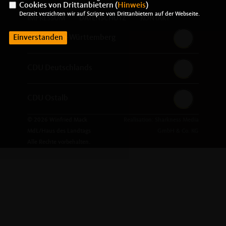
Cookies von Drittanbietern (
Hinweis
)
Derzeit verzichten wir auf Scripte von Drittanbietern auf der Webseite.
IMPRESSUM
DATENSCHUTZ
KONTAKT
Einverstanden
CDU Baden-Württemberg
CDU Deutschlands
CDU Ostalb
© 2026 Winfried Mack
Realisation: Sharkness Media
MdL/Haus des Landtags
GmbH & Co. KG
Alle Rechte vorbehalten.