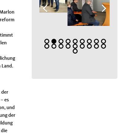
 Marlon
lreform
stimmt
ulen
lichung
m Land.
 der
 – es
on, und
kung der
bildung
 die