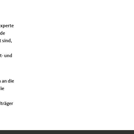
experte
nde
 sind,
t- und
 an die
die
lträger