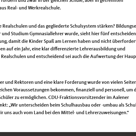
fördern und zwar in der gleichen Schule, aber in getrennten
us Real- und Werkrealschule.
Realschulen und das gegliederte Schulsystem stärken? Bildungs
ur und Studium Gymnasiallehrer wurde, sieht hier fünf entscheide
ng, damit die Kinder Spaß am Lernen haben und nicht überfordert
n auf ein Jahr, eine klar differenzierte Lehrerausbildung und
den Realschulen und entscheidend sei auch die Aufwertung der Haup
rer und Rektoren und eine klare Forderung wurde von vielen Seiten
gleichen Voraussetzungen bekommen, finanziell und personell, um 
 Schüler zu ermöglichen. CDU-Fraktionsvorsitzender im Aalener
kt: „Wir unterscheiden beim Schulhausbau oder -umbau als Schu
ir uns auch vom Land bei den Mittel- und Lehrerzuweisungen.“