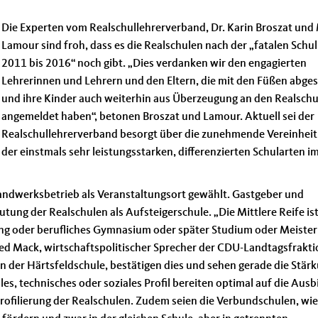
Die Experten vom Realschullehrerverband, Dr. Karin Broszat und
Lamour sind froh, dass es die Realschulen nach der „fatalen Schu
2011 bis 2016“ noch gibt. „Dies verdanken wir den engagierten
Lehrerinnen und Lehrern und den Eltern, die mit den Füßen abge
und ihre Kinder auch weiterhin aus Überzeugung an den Realsch
angemeldet haben“, betonen Broszat und Lamour. Aktuell sei der
Realschullehrerverband besorgt über die zunehmende Vereinheit
der einstmals sehr leistungsstarken, differenzierten Schularten i
Handwerksbetrieb als Veranstaltungsort gewählt. Gastgeber und
ung der Realschulen als Aufsteigerschule. „Die Mittlere Reife ist
ung oder berufliches Gymnasium oder später Studium oder Meister
ied Mack, wirtschaftspolitischer Sprecher der CDU-Landtagsfrakti
 der Härtsfeldschule, bestätigen dies und sehen gerade die Stär
ales, technisches oder soziales Profil bereiten optimal auf die Aus
 Profilierung der Realschulen. Zudem seien die Verbundschulen, wie