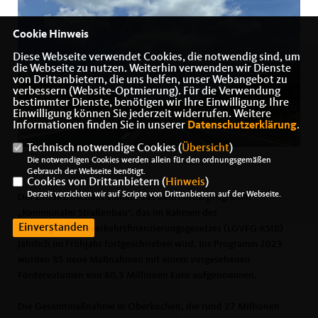
Cookie Hinweis
Diese Webseite verwendet Cookies, die notwendig sind, um
die Webseite zu nutzen. Weiterhin verwenden wir Dienste
von Drittanbietern, die uns helfen, unser Webangebot zu
verbessern (Website-Optmierung). Für die Verwendung
bestimmter Dienste, benötigen wir Ihre Einwilligung. Ihre
Einwilligung können Sie jederzeit widerrufen. Weitere
Informationen finden Sie in unserer
Datenschutzerklärung
.
Technisch notwendige Cookies (
Übersicht
)
Die notwendigen Cookies werden allein für den ordnungsgemäßen
Gebrauch der Webseite benötigt.
Cookies von Drittanbietern (
Hinweis
)
Derzeit verzichten wir auf Scripte von Drittanbietern auf der Webseite.
Der Landeszuschuss stammt aus dem Förderprogramm
Kommunaler Straßenbau“, das im Rahmen des
Einverstanden
Landesgemeindeverkehrsfinanzierungsgesetzes (LGVFG-KStB)
jährlich im Frühjahr fortgeschrieben wird. Ins Programm 2023
wurden 85 neue Maßnahmen mit einem vorgesehenen
Fördervolumen von 80,3 Millionen Euro aufgenommen.
Die Gesamtmaßnahme in Oberkochen, die rund 27 Millionen