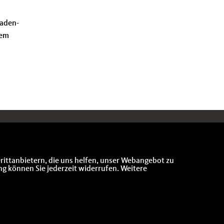
Baden-
dem
rittanbietern, die uns helfen, unser Webangebot zu
ng können Sie jederzeit widerrufen. Weitere