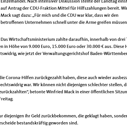
Einzelhandel. Nach intensiver Diskussion stellte der Landtag ein
auf Antrag der CDU-Fraktion Mittel für Hilfszahlungen bereit. Wi
Mack sagt dazu: „Für mich und die CDU war klar, dass wir den
betroffenen Unternehmen schnell unter die Arme greifen müssen
Das Wirtschaftsministerium zahlte daraufhin, innerhalb von drei
n in Höhe von 9.000 Euro, 15.000 Euro oder 30.000 € aus. Diese 
htswidrig, wie jetzt der Verwaltungsgerichtshof Baden-Württember
en die Corona-Hilfen zurückgezahlt haben, diese auch wieder ausbez
chtswidrig war. Wir können nicht diejenigen schlechter stellen, 
urückzahlten“, betonte Winfried Mack in einer öffentlichen Sitzu
reitag.
 nur diejenigen ihr Geld zurückbekommen, die geklagt haben, sonde
Bescheide bestandskräftig geworden sind.