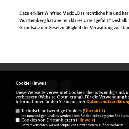
Dazu erklärt Winfried Mack: „Das rechtliche hin und her
Württemberg hat aber ein klares Urteil gefällt.“ Deshal
Grundsatz der Gesetzmäßigkeit der Verwaltung vollständ
Cookie Hinweis
Diese Webseite verwendet Cookies, die notwendig sind, u
verbessern (Website-Optmierung). Für die Verwendung best
Informationen finden Sie in unserer
Datenschutzerklärun
IMPRESSUM
DATENSCHUTZ
Technisch notwendige Cookies (
Übersicht
)
KONTAKT
Die notwendigen Cookies werden allein für den ordnungsgemäßen Gebra
Cookies von Drittanbietern (
Hinweis
)
Derzeit verzichten wir auf Scripte von Drittanbietern auf der Webseite.