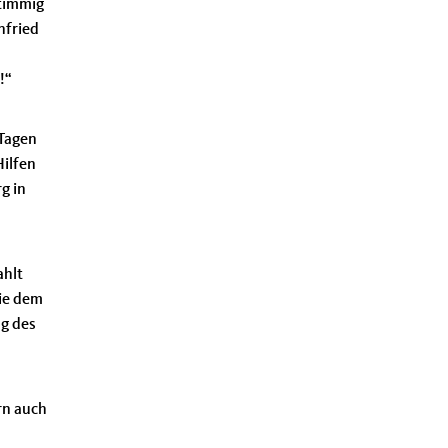
stimmig
nfried
!“
 Tagen
Hilfen
g in
ahlt
die dem
ng des
rn auch