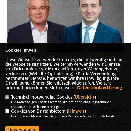
Cookie Hinweis
Diese Webseite verwendet Cookies, die notwendig sind, um
die Webseite zu nutzen. Weiterhin verwenden wir Dienste
von Drittanbietern, die uns helfen, unser Webangebot zu
Sonntag, 22. Februar 2026, 10:30 Uhr
verbessern (Website-Optmierung). Für die Verwendung
bestimmter Dienste, benötigen wir Ihre Einwilligung. Ihre
Saal des Gasthauses Schillerhöhe
Einwilligung können Sie jederzeit widerrufen. Weitere
Gartenstraße 20, 73479 Ellwangen
Informationen finden Sie in unserer
Datenschutzerklärung
.
Technisch notwendige Cookies (
Übersicht
)
Paul Ziemiak kam mit seinen Eltern als Spätaussiedler nach
Die notwendigen Cookies werden allein für den ordnungsgemäßen
Deutschland und verbrachte seine ersten Monate in Ellwangen,
Gebrauch der Webseite benötigt.
wo er auch zur Schule ging. Später engagierte er sich in Nordrhein-
Cookies von Drittanbietern (
Hinweis
)
Derzeit verzichten wir auf Scripte von Drittanbietern auf der Webseite.
Westfalen in der Jungen Union und der CDU. Er war
Bundesvorsitzender der Jungen Union sowie Generalsekretär der
Einverstanden
CDU Deutschlands.