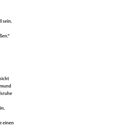
l sein.
ßen.“
nicht
aimund
rlsruhe
in.
e einen