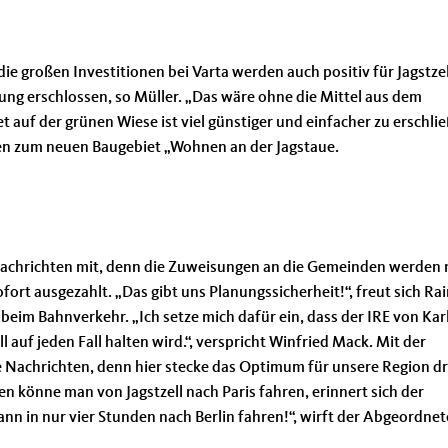
die großen Investitionen bei Varta werden auch positiv für Jagstzel
ng erschlossen, so Müller. „Das wäre ohne die Mittel aus dem
auf der grünen Wiese ist viel günstiger und einfacher zu erschlie
ngen zum neuen Baugebiet „Wohnen an der Jagstaue.
achrichten mit, denn die Zuweisungen an die Gemeinden werden 
ofort ausgezahlt. „Das gibt uns Planungssicherheit!“, freut sich R
 beim Bahnverkehr. „Ich setze mich dafür ein, dass der IRE von Ka
l auf jeden Fall halten wird.“, verspricht Winfried Mack. Mit der
Nachrichten, denn hier stecke das Optimum für unsere Region dr
n könne man von Jagstzell nach Paris fahren, erinnert sich der
nn in nur vier Stunden nach Berlin fahren!“, wirft der Abgeordnet