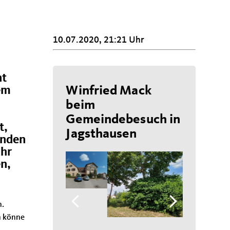
10.07.2020, 21:21 Uhr
nt
Winfried Mack
em
beim
Gemeindebesuch in
t,
Jagsthausen
enden
ehr
en,
n.
n könne