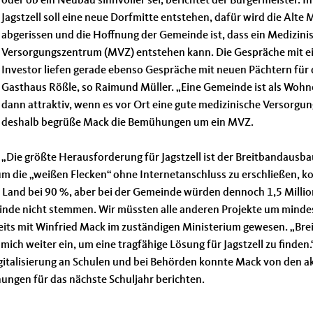
oder ob ein Neubau sinnvoller sei, berichtet der Bürgermeister. In
Jagstzell soll eine neue Dorfmitte entstehen, dafür wird die Alte 
abgerissen und die Hoffnung der Gemeinde ist, dass ein Medizini
Versorgungszentrum (MVZ) entstehen kann. Die Gespräche mit 
Investor liefen gerade ebenso Gespräche mit neuen Pächtern für 
Gasthaus Rößle, so Raimund Müller. „Eine Gemeinde ist als Wohn
dann attraktiv, wenn es vor Ort eine gute medizinische Versorgung 
deshalb begrüße Mack die Bemühungen um ein MVZ.
Die größte Herausforderung für Jagstzell ist der Breitbandausbau
um die „weißen Flecken“ ohne Internetanschluss zu erschließen, ko
d Land bei 90 %, aber bei der Gemeinde würden dennoch 1,5 Milli
einde nicht stemmen. Wir müssten alle anderen Projekte um minde
bereits mit Winfried Mack im zuständigen Ministerium gewesen. „Br
 mich weiter ein, um eine tragfähige Lösung für Jagstzell zu finden.“
gitalisierung an Schulen und bei Behörden konnte Mack von den a
ungen für das nächste Schuljahr berichten.