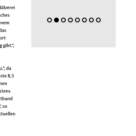
Mälzerei
sches
einem
das
ort
gibt.“,
.“, da
ste 8,5
onen
stens
eitband
, so
ktuellen