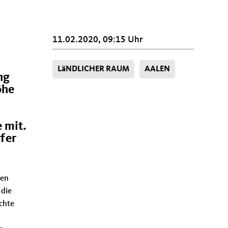
11.02.2020, 09:15 Uhr
LäNDLICHER RAUM
AALEN
ng
öhe
 mit.
fer
den
 die
echte