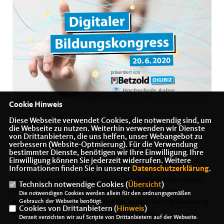
Cookie Hinweis
Diese Webseite verwendet Cookies, die notwendig sind, um
die Webseite zu nutzen. Weiterhin verwenden wir Dienste
In zahlreichen Webinaren sollen an diesem Tag die
von Drittanbietern, die uns helfen, unser Webangebot zu
verbessern (Website-Optmierung). Für die Verwendung
unterschiedlichen Möglichkeiten des digitalen Unterrichts
bestimmter Dienste, benötigen wir Ihre Einwilligung. Ihre
beleuchtet werden: Wie plant man eine digitale
Einwilligung können Sie jederzeit widerrufen. Weitere
Informationen finden Sie in unserer
Datenschutzerklärung
.
Unterrichtsstunde? Wie erstellt man schnelle Lernvideos vor dem
eigenen Greenscreen? Wie kann man den Entdeckersinn online
Technisch notwendige Cookies (
Übersicht
)
fördern? Referentinnen und Referenten direkt aus dem
Die notwendigen Cookies werden allein für den ordnungsgemäßen
Gebrauch der Webseite benötigt.
Bildungsbereich machen während des Kongresses Digitalisierung
Cookies von Drittanbietern (
Hinweis
)
erlebbar und geben Einblicke in ihre Tätigkeiten.
Derzeit verzichten wir auf Scripte von Drittanbietern auf der Webseite.