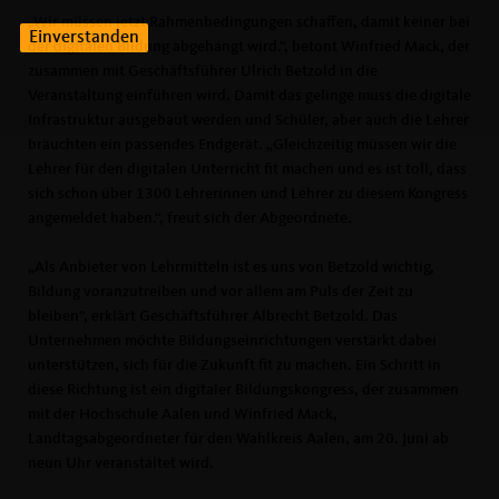
Wir müssen jetzt Rahmenbedingungen schaffen, damit keiner bei
Einverstanden
der digitalen Bildung abgehängt wird.“, betont Winfried Mack, der
zusammen mit Geschäftsführer Ulrich Betzold in die
Veranstaltung einführen wird. Damit das gelinge muss die digitale
Infrastruktur ausgebaut werden und Schüler, aber auch die Lehrer
bräuchten ein passendes Endgerät. „Gleichzeitig müssen wir die
Lehrer für den digitalen Unterricht fit machen und es ist toll, dass
sich schon über 1300 Lehrerinnen und Lehrer zu diesem Kongress
angemeldet haben.“, freut sich der Abgeordnete.
Als Anbieter von Lehrmitteln ist es uns von Betzold wichtig,
Bildung voranzutreiben und vor allem am Puls der Zeit zu
bleiben“, erklärt Geschäftsführer Albrecht Betzold. Das
Unternehmen möchte Bildungseinrichtungen verstärkt dabei
unterstützen, sich für die Zukunft fit zu machen. Ein Schritt in
diese Richtung ist ein digitaler Bildungskongress, der zusammen
mit der Hochschule Aalen und Winfried Mack,
Landtagsabgeordneter für den Wahlkreis Aalen, am 20. Juni ab
neun Uhr veranstaltet wird.