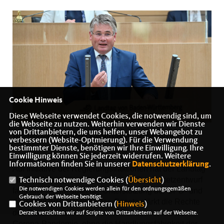
Cookie Hinweis
Diese Webseite verwendet Cookies, die notwendig sind, um
die Webseite zu nutzen. Weiterhin verwenden wir Dienste
von Drittanbietern, die uns helfen, unser Webangebot zu
Winfried Mack bei seiner Plenarrede am 22. Juli 2020
verbessern (Website-Optmierung). Für die Verwendung
bestimmter Dienste, benötigen wir Ihre Einwilligung. Ihre
Einwilligung können Sie jederzeit widerrufen. Weitere
Informationen finden Sie in unserer
Datenschutzerklärung
.
Auf Initiative der Regierungsfraktionen hat der Landtag
ein Pandemiegesetz beschlossen. Der Gesetzentwurf
Technisch notwendige Cookies (
Übersicht
)
Die notwendigen Cookies werden allein für den ordnungsgemäßen
fand im Plenum auch die Unterstützung der SPD- und
Gebrauch der Webseite benötigt.
der FDP/DVP-Fraktion. Das Gesetz stärkt die Rechte
Cookies von Drittanbietern (
Hinweis
)
des Parlaments im Falle einer Pandemie, wie der
Derzeit verzichten wir auf Scripte von Drittanbietern auf der Webseite.
Corona-Pandemie, ohne die Handlungsfähigkeit der