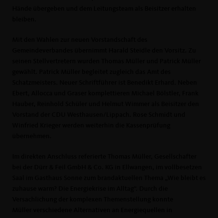
Hände übergeben und dem Leitungsteam als Beisitzer erhalten
bleiben.
Mit den Wahlen zur neuen Vorstandschaft des
Gemeindeverbandes übernimmt Harald Steidle den Vorsitz. Zu
seinen Stellvertretern wurden Thomas Müller und Patrick Müller
gewählt. Patrick Müller begleitet zugleich das Amt des
Schatzmeisters. Neuer Schriftführer ist Benedikt Erhard. Neben
Ebert, Allocca und Graser komplettieren Michael Bölstler, Frank
Hauber, Reinhold Schüler und Helmut Wimmer als Beisitzer den
Vorstand der CDU Westhausen/Lippach. Rose Schmidt und
Winfried Krieger werden weiterhin die Kassenprüfung
übernehmen.
Im direkten Anschluss referierte Thomas Müller, Gesellschafter
bei der Dürr & Feil GmbH & Co. KG in Ellwangen, im vollbesetzen
Saal im Gasthaus Sonne zum brandaktuellen Thema „Wie bleibt es
zuhause warm? Die Energiekrise im Alltag“. Durch die
Versachlichung der komplexen Themenstellung konnte
Müller verschiedene Alternativen an Energiequellen in