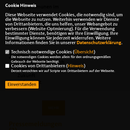
Cookie Hinweis
Die Kommunen im
Ostalbkreis
Diese Webseite verwendet Cookies, die notwendig sind, um
die Webseite zu nutzen. Weiterhin verwenden wir Dienste
investieren über
von Drittanbietern, die uns helfen, unser Webangebot zu
21 Millionen Euro
verbessern (Website-Optmierung). Für die Verwendung
in die
bestimmter Dienste, benötigen wir Ihre Einwilligung. Ihre
Einwilligung können Sie jederzeit widerrufen. Weitere
Feuerwehren
Informationen finden Sie in unserer
Datenschutzerklärung
.
Technisch notwendige Cookies (
Übersicht
)
CDU
Die notwendigen Cookies werden allein für den ordnungsgemäßen
Westhausen/Lippach
Gebrauch der Webseite benötigt.
Cookies von Drittanbietern (
Hinweis
)
gut für die
Derzeit verzichten wir auf Scripte von Drittanbietern auf der Webseite.
Zukunft
aufgestellt
Einverstanden
MEHR
Pressemeldungen