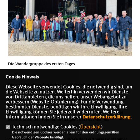
Die Wandergruppe des ersten Tages
Cookie Hinweis
Die ersten beiden Stationen informierten uns über das
Diese Webseite verwendet Cookies, die notwendig sind, um
Zukunftsthema Wärmenetze. Bei JH-Computers soll die Abwärme
die Webseite zu nutzen. Weiterhin verwenden wir Dienste
von Drittanbietern, die uns helfen, unser Webangebot zu
des Rechenzentrums von Julian Hauber bald Stödtlen heizen. Bei
verbessern (Website-Optmierung). Für die Verwendung
Bioenergie Abele wird das bestehende Wärmenetz ständig
bestimmter Dienste, benötigen wir Ihre Einwilligung. Ihre
Einwilligung können Sie jederzeit widerrufen. Weitere
erweitert, da die Nachfrage in Tannhausen sehr groß ist. Zwei
Informationen finden Sie in unserer
Datenschutzerklärung
.
beeindruckende Projekte, die zeigen, dass es mehr als
Wärmepumpen für eine warme Stube gibt.
Technisch notwendige Cookies (
Übersicht
)
Die notwendigen Cookies werden allein für den ordnungsgemäßen
Gebrauch der Webseite benötigt.
Zur Mittagsrast waren wir im Zugcafé der Gärtnerei Goldammer.