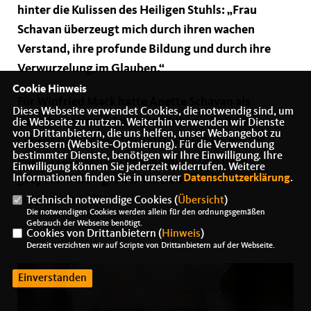
hinter die Kulissen des Heiligen Stuhls: „Frau
Schavan überzeugt mich durch ihren wachen
Verstand, ihre profunde Bildung und durch ihre
Verwurzelung im Glauben.“
Cookie Hinweis
Für Winfried Mack hatte Anette Schavan als
Diese Webseite verwendet Cookies, die notwendig sind, um
Botschafterin am Heiligen Stuhl die Rolle ihres
die Webseite zu nutzen. Weiterhin verwenden wir Dienste
von Drittanbietern, die uns helfen, unser Webangebot zu
Lebens gefunden. „Ich hatte das Glück, mit ihr
verbessern (Website-Optmierung). Für die Verwendung
bestimmter Dienste, benötigen wir Ihre Einwilligung. Ihre
Papst Franziskus zu begegnen und ich habe
Einwilligung können Sie jederzeit widerrufen. Weitere
Informationen finden Sie in unserer
Datenschutzerklärung
.
gespürt, welch‘ großes Vertrauen er ihr
entgegenbrachte.“
Technisch notwendige Cookies (
Übersicht
)
Die notwendigen Cookies werden allein für den ordnungsgemäßen
Gebrauch der Webseite benötigt.
Cookies von Drittanbietern (
Hinweis
)
Derzeit verzichten wir auf Scripte von Drittanbietern auf der Webseite.
Einverstanden