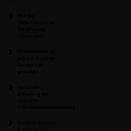
(5)
Wie das
Lederfabrikareal
die Ipfmesse
retten kann
Entscheidend ist,
wie wir die neue
Normalität
gestalten
Herzliche
Einladung zur
virtuellen
Diskussionsveranstaltung
Annette Schavan
glaubt an die